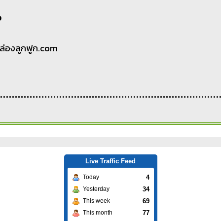
p
.กล่องลูกฟูก.com
Live Traffic Feed
4
Today
34
Yesterday
69
This week
77
This month