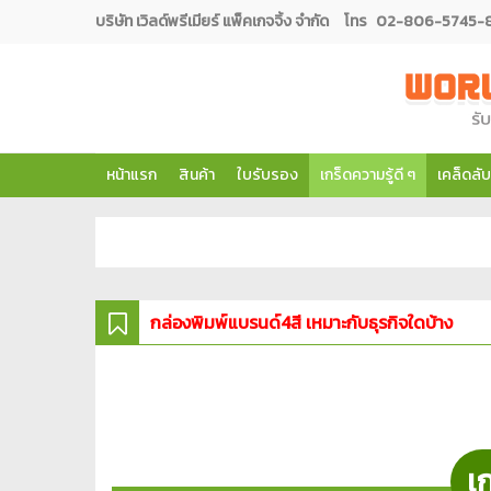
บริษัท เวิลด์พรีเมียร์ แพ็คเกจจิ้ง จำกัด
โทร
02-806-5745-8 ต
หน้าแรก
สินค้า
ใบรับรอง
เกร็ดความรู้ดี ๆ
เคล็ดลับ
กล่องพิมพ์แบรนด์4สี เหมาะกับธุรกิจใดบ้าง
เก