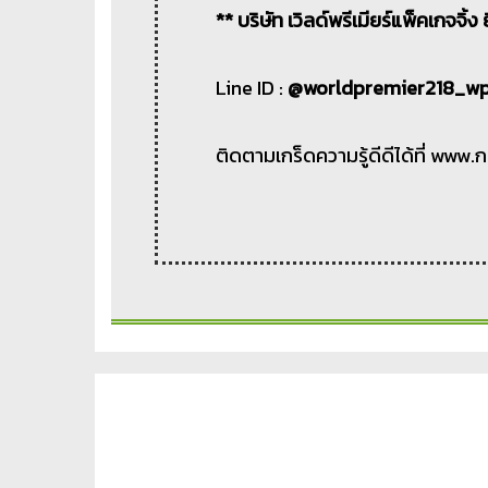
** บริษัท เวิลด์พรีเมียร์แพ็คเกจจิ
Line ID :
@worldpremier218_w
ติดตามเกร็ดความรู้ดีดีได้ที่ www