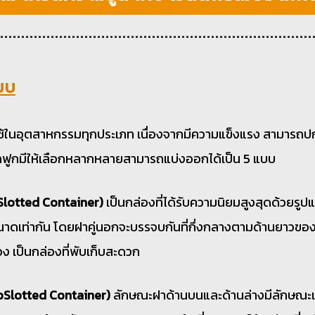
แบบ
ช้ในอุตสาหกรรมทุกประเภท เนื่องจากมีความแข็งแรง สามารถปกป
ูกฟูกมีให้เลือกหลากหลายสามารถแบ่งออกได้เป็น 5 แบบ
 Slotted Container)
เป็นกล่องที่ได้รับความนิยมสูงสุดด้วยรูป
ขนาดเท่ากัน โดยฝาคู่นอกจะบรรจบกันที่กึ่งกลางตามด้านยาวของก
 เป็นกล่องที่พับเก็บสะดวก
pSlotted Container)
ลักษณะฝาด้านบนและด้านล่างมีลักษณะเก