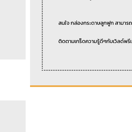
สนใจ กล่องกระดาษลูกฟูก สามารถสอ
ติดตามเกร็ดความรู้ดีๆกับเวิลด์พรีเ