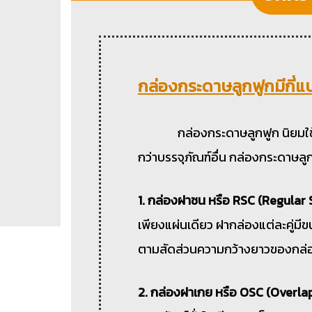
กล่องกระดาษลูกฟูกมีกี่
กล่องกระดาษลูกฟูก นิยมใ
กว่าบรรจุภัณฑ์อื่น กล่องกระดาษล
1. กล่องฝาชน หรือ RSC (Regular
เพียงแผ่นเดียว ฝากล่องแต่ละคู่มี
ตามสัดส่วนความกว้างยาวของกล่อง
2. กล่องฝาเกย หรือ OSC (Overla