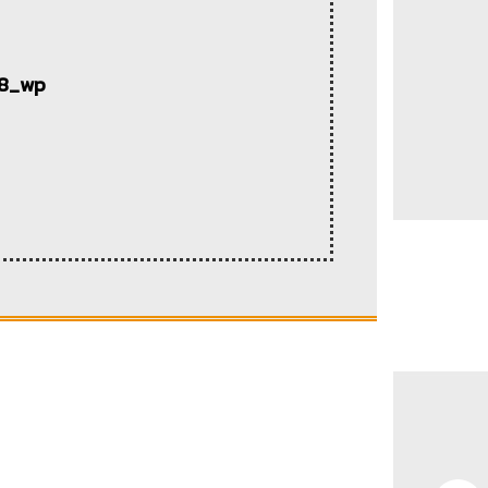
18_wp