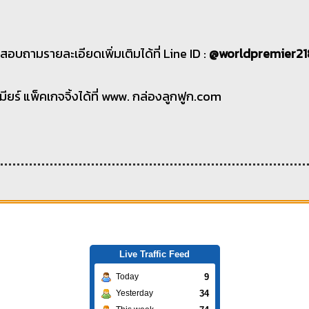
บถามรายละเอียดเพิ่มเติมได้ที่ Line ID :
@worldpremier2
มียร์ แพ็คเกจจิ้งได้ที่ www. กล่องลูกฟูก.com
Live Traffic Feed
9
Today
34
Yesterday