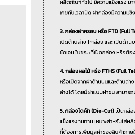
ผลิตภัณฑ์ทั่วไป มีความแข็งแรง มา
เกยกันเวลาปิด ฝากล่องมีความแข็งแ
3. กล่องฝาครอบ หรือ FTD (Full 
เปิดด้านล่าง 1 กล่อง และ เปิดด้าน
ชัดเจน ในขณะที่เปิดกล่อง หรือต
4. กล่องผลไม้ หรือ FTHS (Full T
หรือเปิดจากฝาด้านบนและด้านล่าง 
ล่างได้ โดยมีฝาแบบฝาชน สามารถป
5. กล่องไดคัท (Die-Cut)
เป็นกล่อ
แข็งแรงทนทาน เหมาะสำหรับใส่ผลิต
ที่ต้องการเพิ่มมูลค่าของสินค้าภายใ